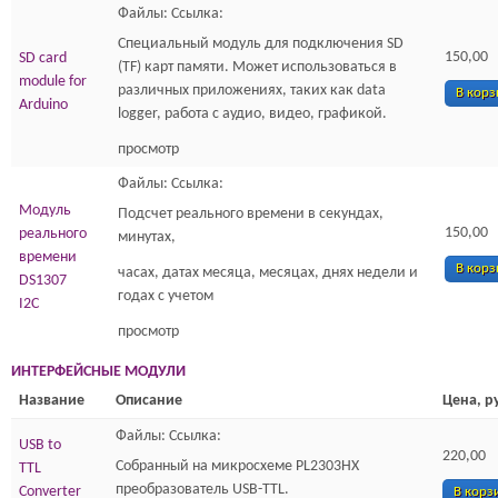
Файлы: Ссылка:
Специальный модуль для подключения SD
150,00
SD card
(TF) карт памяти. Может использоваться в
module for
различных приложениях, таких как data
В корз
Arduino
logger, работа с аудио, видео, графикой.
просмотр
Файлы: Ссылка:
Модуль
Подсчет реального времени в секундах,
150,00
реального
минутах,
времени
В корз
часах, датах месяца, месяцах, днях недели и
DS1307
годах с учетом
I2C
просмотр
ИНТЕРФЕЙСНЫЕ МОДУЛИ
Название
Описание
Цена, р
Файлы: Ссылка:
USB to
220,00
Собранный на микросхеме PL2303HX
TTL
преобразователь USB-TTL.
Converter
В корз