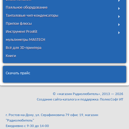
Паяльное оборудование
Танталовые чип-конденсаторы
Припои флюсы
Инструмент ProsKit
мультиметры MASTECH
Всё для 3D-принтера
Книги
Скачать прайс
©
«магазин Радиолюбитель»
, 2013 — 2026
Создание сайта-каталога и поддержка: ПолюсСофт ИТ
г. Ростов-на-Дону, ул. Серафимовича 79 офис 19, магазин
"Радиолюбитель"
Ежедневно с 9-30 до 14-00