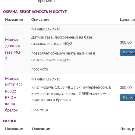
просмотр
ОХРАНА, БЕЗОПАСНОСТЬ И ДОСТУП
Название
Описание
Цена, р
Файлы: Ссылка:
Датчик газа, построенный на базе
Модуль
300,00
газоанализатора MQ-2
датчика
газа MQ-
В корз
позволяет обнаруживать наличие в
2
окружающем воздухе
просмотр
Модуль
Файлы: Ссылка:
MFRC-522
RFID-модуль 13.56 МГц с SPI-интерфейсом. В
300,00
RC522
комплекте к модулю идет 2 RFID-метки — в
RFID +
В корз
виде карты и брелока.
карта +
просмотр
брелок
РАЗНОЕ
Название
Описание
Цена, р