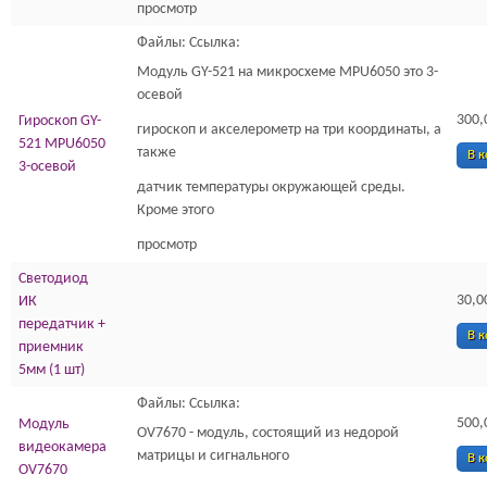
просмотр
Файлы: Ссылка:
Модуль GY-521 на микросхеме MPU6050 это 3-
осевой
300,
Гироскоп GY-
гироскоп и акселерометр на три координаты, а
521 MPU6050
также
В 
3-осевой
датчик температуры окружающей среды.
Кроме этого
просмотр
Светодиод
30,0
ИК
передатчик +
В 
приемник
5мм (1 шт)
Файлы: Ссылка:
500,
Модуль
OV7670 - модуль, состоящий из недорой
видеокамера
матрицы и сигнального
В 
OV7670