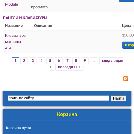
Module
просмотр
ПАНЕЛИ И КЛАВИАТУРЫ
Название
Описание
Цена, 
150,00
Клавиатура
матрицы
В ко
4*4
1
2
3
4
5
6
7
8
9
…
следующая
Страницы
›
последняя »
Корзина
Корзина пуста.