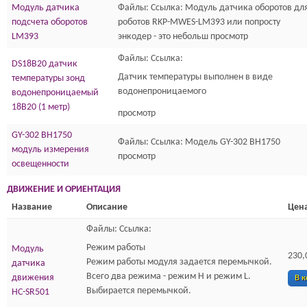
Модуль датчика
Файлы: Ссылка: Модуль датчика оборотов дл
подсчета оборотов
роботов RKP-MWES-LM393 или попросту
LM393
энкодер - это небольш просмотр
Файлы: Ссылка:
DS18B20 датчик
Датчик температуры выполнен в виде
температуры зонд
водонепроницаемого
водонепроницаемый
18B20 (1 метр)
просмотр
GY-302 BH1750
Файлы: Ссылка: Модель GY-302 BH1750
модуль измерения
просмотр
освещенности
ДВИЖЕНИЕ И ОРИЕНТАЦИЯ
Название
Описание
Цена
Файлы: Ссылка:
Режим работы
Модуль
230,
Режим работы модуля задается перемычкой.
датчика
Всего два режима - режим H и режим L.
движения
В 
Выбирается перемычкой.
HC-SR501