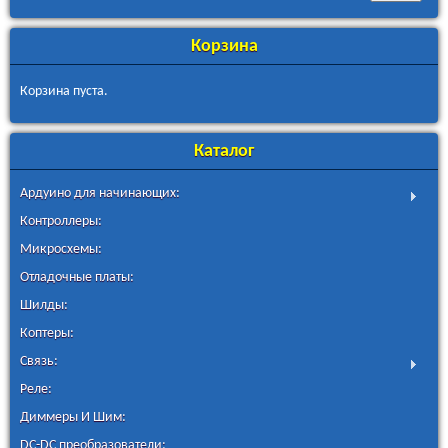
В
а
Корзина
ш
е
Корзина пуста.
г
о
с
Каталог
а
й
Ардуино для начинающих:
т
а
Контроллеры:
Микросхемы:
Отладочные платы:
Шилды:
Коптеры:
Связь:
Реле:
Диммеры И Шим:
DC-DC преобразователи: