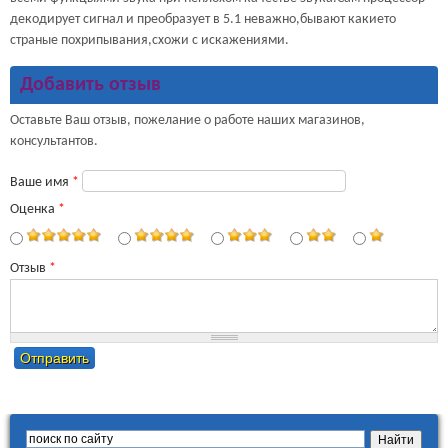
декодирует сигнал и преобразует в 5.1 неважно,бывают какието
страные похрипывания,схожи с искажениями.
Добавить отзыв
Оставьте Ваш отзыв, пожелание о работе наших магазинов,
консультантов.
E
Ваше имя
*
m
Оценка
*
a
i
l
Отзыв
*
А
д
р
е
с