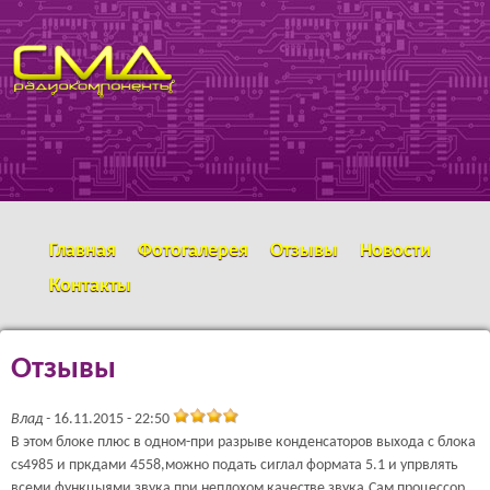
Перейти к основному
SMD
содержанию
РАДИОКОМПОНЕНТЫ
Главная
Фотогалерея
Отзывы
Новости
Контакты
Отзывы
Влад
16.11.2015 - 22:50
В этом блоке плюс в одном-при разрыве конденсаторов выхода с блока
cs4985 и пркдами 4558,можно подать сиглал формата 5.1 и упрвлять
всеми функцыями звука при неплохом качестве звука.Сам процессор