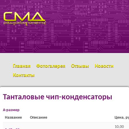
Перейти к основному
SMD
содержанию
РАДИОКОМПОНЕНТЫ
Главная
Фотогалерея
Отзывы
Новости
Контакты
Танталовые чип-конденсаторы
А-размер
Название
Описание
Цена, р
10,00