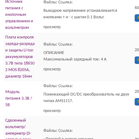
Источник
Файлы: Ссылка:
60
питания с
Выходное напряжение устанавливается
кнопочным
кнопками + и - с шагом 0.1 Вольт.
управлением и
просмотр
вольтметром
Плата контроля
заряда-разряда
Файлы: Ссылка:
20
и защиты Li-Ion
ОПИСАНИЕ
аккумуляторов
Максимальный зарядный ток: 4 А
3.7В типа 18650
просмотр
2 MOS 8205A,
диаметр 16мм
Файлы: Ссылка:
20
Модуль
Понижающий DC/DC преобразователь на двух
питания 3.3В /
чипах AMS1117.
5В
просмотр
Сдвоенный
вольтметр/
Файлы: Ссылка:
амперметр (0-