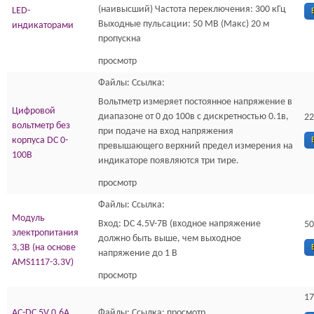
(наивысший) Частота переключения: 300 кГц
LED-
Выходные пульсации: 50 МВ (Макс) 20 м
индикаторами
пропускна
просмотр
Файлы: Ссылка:
Вольтметр измеряет постоянное напряжение в
Цифровой
диапазоне от 0 до 100в с дискретностью 0.1в,
22
вольтметр без
при подаче на вход напряжения
корпуса DC 0-
превышающего верхний предел измерения на
100В
индикаторе появляются три тире.
просмотр
Файлы: Ссылка:
Модуль
Вход: DC 4.5V-7В (входное напряжение
50
электропитания
должно быть выше, чем выходное
3,3В (на основе
напряжение до 1 В
AMS1117-3.3V)
просмотр
17
AC-DC 5V 0.6A
Файлы: Ссылка: просмотр