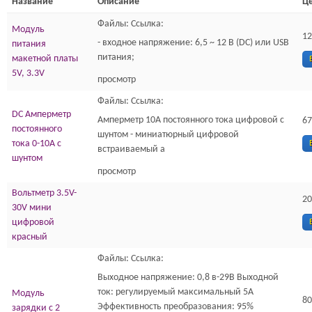
Название
Описание
Це
Файлы: Ссылка:
Модуль
12
- входное напряжение: 6,5 ~ 12 В (DC) или USB
питания
питания;
макетной платы
5V, 3.3V
просмотр
Файлы: Ссылка:
DC Амперметр
Амперметр 10А постоянного тока цифровой с
67
постоянного
шунтом - миниатюрный цифровой
тока 0-10A с
встраиваемый а
шунтом
просмотр
Вольтметр 3.5V-
20
30V мини
цифровой
красный
Файлы: Ссылка:
Выходное напряжение: 0,8 в-29В Выходной
ток: регулируемый максимальный 5А
Модуль
80
Эффективность преобразования: 95%
зарядки с 2