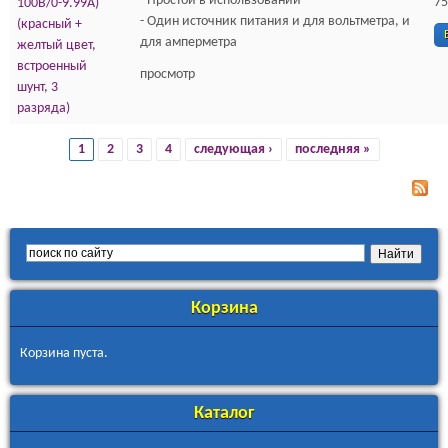
- Простой в использовании
75
100В/0-9.99А)
- Один источник питания и для вольтметра, и
(красный +
для амперметра
желтый цвет,
встроенный
просмотр
шунт, 3
разряда)
1
2
3
4
следующая ›
последняя »
Страницы
Корзина
Корзина пуста.
Каталог