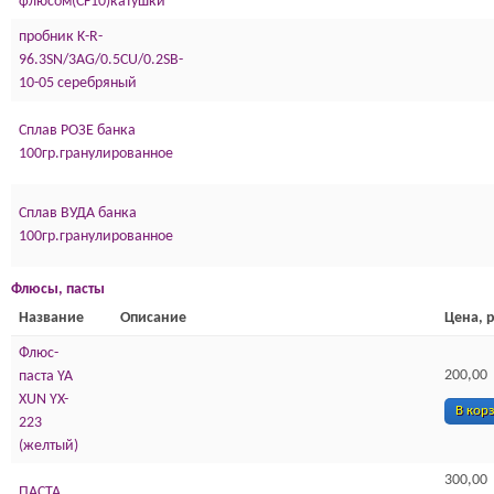
флюсом(СF10)катушки
пробник K-R-
96.3SN/3AG/0.5CU/0.2SB-
10-05 серебряный
Сплав РОЗЕ банка
100гр.гранулированное
Сплав ВУДА банка
100гр.гранулированное
Флюсы, пасты
Название
Описание
Цена, р
Флюс-
200,00
паста YA
XUN YX-
В кор
223
(желтый)
300,00
ПАСТА