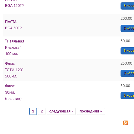
BGA 150ГР
В кор
200,00
ПАСТА
BGA 50ГР
В кор
50,00
"Паяльная
Кислота"
В кор
100 мл.
250,00
Флюс
"ЛТИ-120"
В кор
500мл.
50,00
Флюс
30мл.
В кор
(пластик)
1
2
следующая ›
последняя »
Страницы