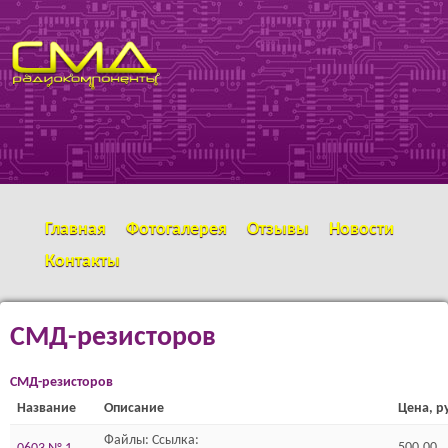
Перейти к основному
SMD
содержанию
РАДИОКОМПОНЕНТЫ
Главная
Фотогалерея
Отзывы
Новости
Контакты
СМД-резисторов
СМД-резисторов
Название
Описание
Цена, р
Файлы: Ссылка:
500,00