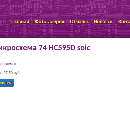
Перейти к основному
содержанию
Ы
Главная
Фотогалерея
Отзывы
Новости
Конт
икросхема 74 HC595D soic
росхемы:
а:
37.50 руб.
корзину