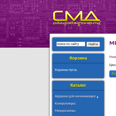
SMD
РАДИОКОМПОНЕНТ
м
Мик
Корзина
Цен
Корзина пуста.
В 
Каталог
Ардуино для начинающих:
Контроллеры:
Микросхемы: