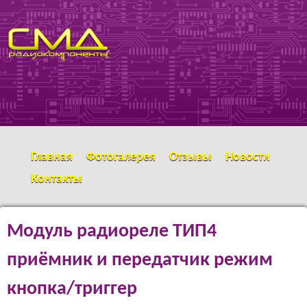
Перейти к основному
SMD
содержанию
РАДИОКОМПОНЕНТЫ
Главная
Фотогалерея
Отзывы
Новости
Контакты
Модуль радиореле ТИП4
приёмник и передатчик режим
кнопка/триггер